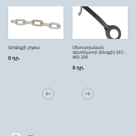
Արգելքի շղթա
Մետաղական
դետեկտոր (ձեռքի) SEC-
MD 200
0 դր.
0 դր.