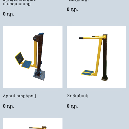
մարզասարք
0 դր.
0 դր.
Հրում ոտքերով
Ճոճանակ
0 դր.
0 դր.