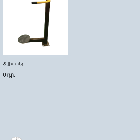
Տվիստեր
0 դր.