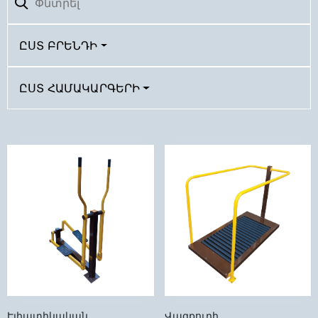
ԸՍՏ ԲՐԵՆԴԻ
ԸՍՏ ՀԱՄԱԿԱՐԳԵՐԻ
Էլիպտիկական
Վազքուղի