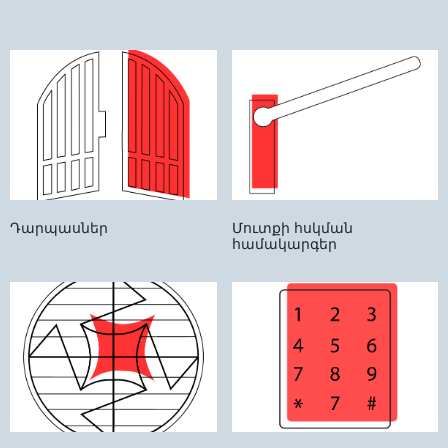
Դարպասներ
Մուտքի հսկման
համակարգեր