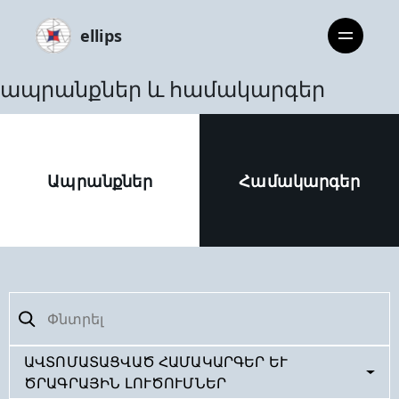
ellips
ապրանքներ և համակարգեր
Ապրանքներ
Համակարգեր
ԱՎՏՈՄԱՏԱՑՎԱԾ ՀԱՄԱԿԱՐԳԵՐ ԵՒ Ծ
ՐԱԳՐԱՅԻՆ ԼՈՒԾՈՒՄՆԵՐ