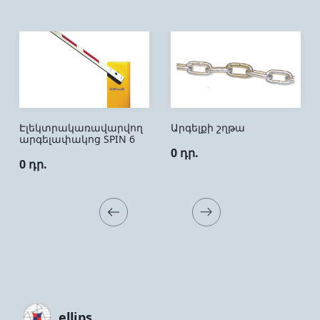
Էլեկտրակառավարվող
Արգելքի շղթա
արգելափակոց SPIN 6
0 դր.
0 դր.
ellips