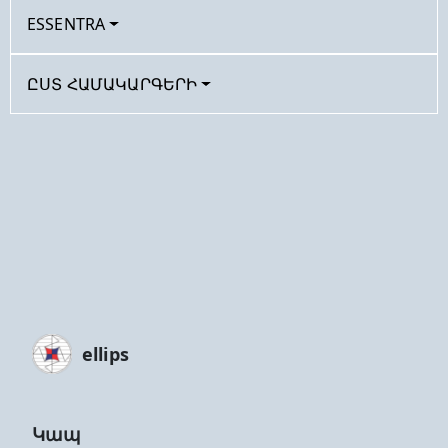
ESSENTRA
ԸՍՏ ՀԱՄԱԿԱՐԳԵՐԻ
ellips
Կապ