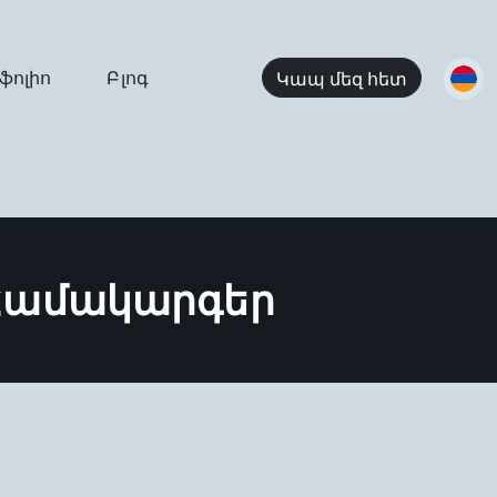
ֆոլիո
Բլոգ
Կապ մեզ հետ
Համակարգեր