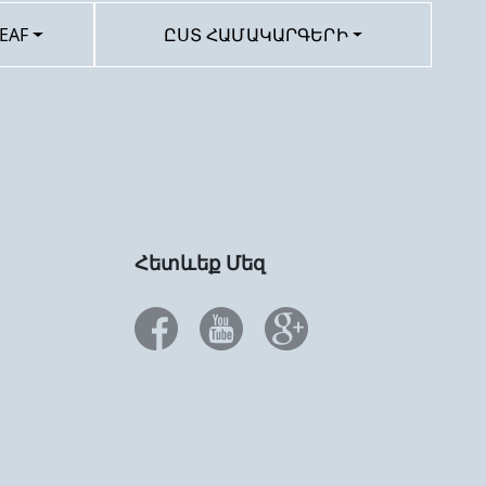
EAF
ԸՍՏ ՀԱՄԱԿԱՐԳԵՐԻ
Հետևեք Մեզ