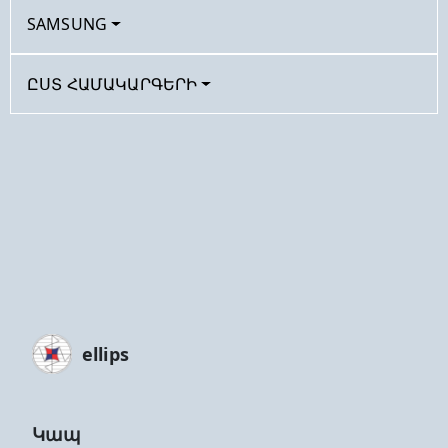
SAMSUNG
ԸՍՏ ՀԱՄԱԿԱՐԳԵՐԻ
ellips
Կապ