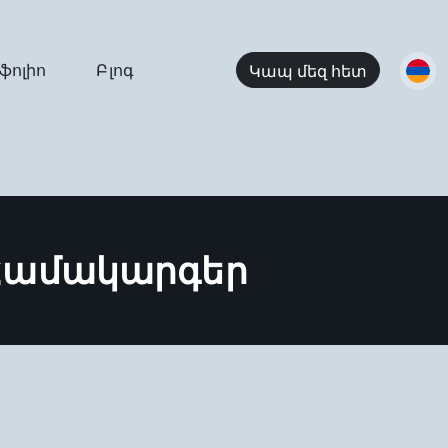
ֆոլիո
Բլոգ
Կապ մեզ հետ
Համակարգեր