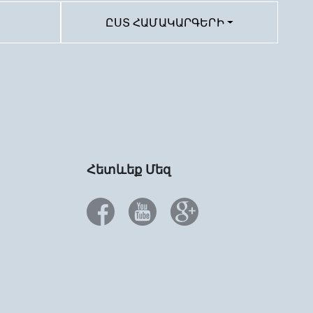
ԸՍՏ ՀԱՄԱԿԱՐԳԵՐԻ
Հետևեք Մեզ