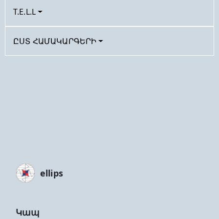
T.E.L.L
ԸՍՏ ՀԱՄԱԿԱՐԳԵՐԻ
ellips
Կապ