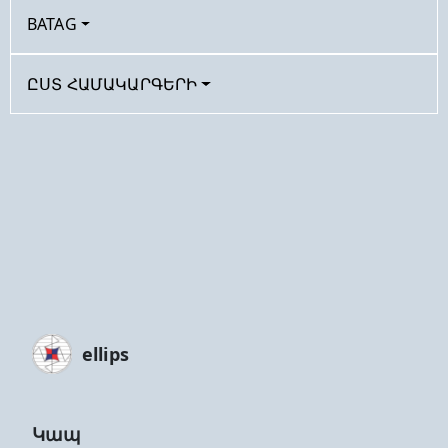
BATAG
ԸՍՏ ՀԱՄԱԿԱՐԳԵՐԻ
ellips
Կապ