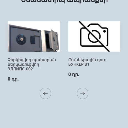
Չհրկիզվող պահարան
Բունկերային դուռ
ներկառուցվող
БУНКЕР B1
ЭЛЛИПС-0021
0 դր.
0 դր.