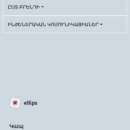
ԸՍՏ ԲՐԵՆԴԻ
ԻՆԺԵՆԵՐԱԿԱՆ ԿՈՄՈՒՆԻԿԱՑԻԱՆԵՐ
ellips
Կապ